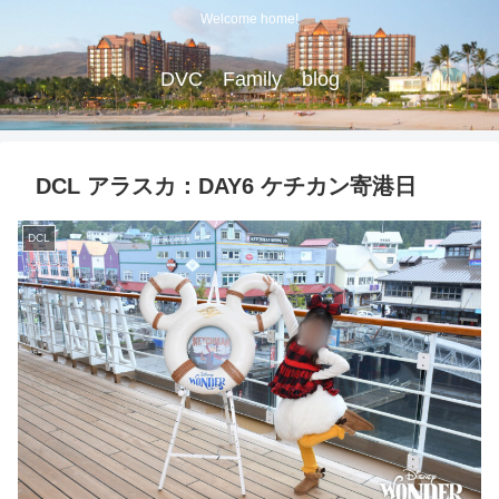
Welcome home!
DVC Family blog
DCL アラスカ：DAY6 ケチカン寄港日
DCL