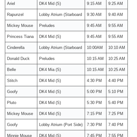
Ariel
DK4 Mid (S)
9:15 AM
9:25 AM
Rapunzel
Lobby Atrium (Starboard
9:30 AM
9:40 AM
Mickey Mouse
Preludes
9:45 AM
9:55 AM
Princess Tiana
DK4 Mid (S)
9:45 AM
9:55 AM
Cinderella
Lobby Atrium (Starboard
10:00AM
10:10 AM
Donald Duck
Preludes
10:15 AM
10:25 AM
Belle
DK4 Mia (S)
10:15 AM
10:25 AM
Stitch
DK4 Mid (S)
4:30 PM
4:40 PM
Goofy
DK4 Mid (S)
5:00 PM
5:10 PM
Pluto
DK4 Mid (S)
5:30 PM
5:40 PM
Mickey Mouse
DK4 Mid (S)
7:15 PM
7:25 PM
Goofy
Lobby Atrium (Port Side)
7:30 PM
7:40 PM
Minnie Mouse
DK4 Mid (S)
7:45 PM
7:55 PM