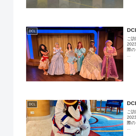
DC
DCL
ご訪
20
際のレ
...
D
DCL
ご訪
20
際のレ
...