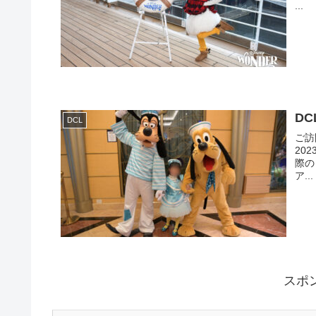
...
DC
DCL
ご訪
20
際のレ
ア...
スポ