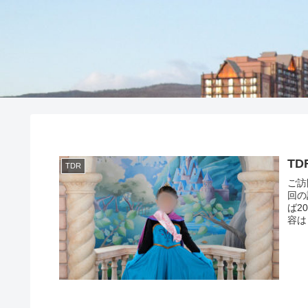
T
TDR
ご訪
回の
ば2