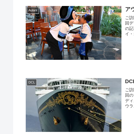
アウ
Aulani
ご訪
回デ
の記
イ・
DC
DCL
ご訪
回の
ディ
ウラ