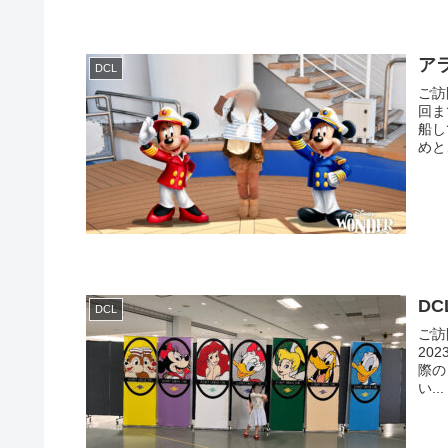
アラ
DCL
ご訪
回ま
船し
めと
DC
DCL
ご訪
20
際のレ
い...