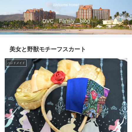
Welcome home!
DVC Family blog
美女と野獣モチーフスカート
ハンドメイド