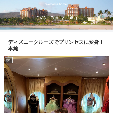
Welcome home!
DVC Family blog
ディズニークルーズでプリンセスに変身！
本編
DCL